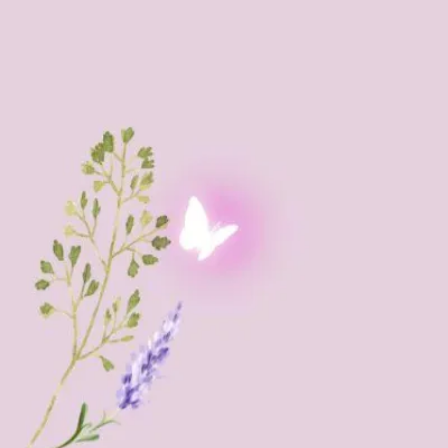
Erwecke deine Seele in der Umarmung der 
Entdecke transformative Heilmethoden und
Erinnerung an deine eigene innere Weisheit 
heilsamen Unterstützung der Natur.