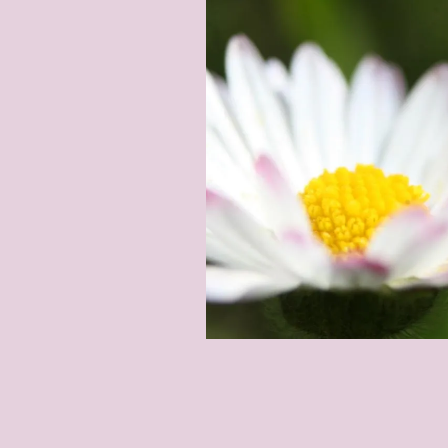
Natur
 erwecke deine
und dies mit der