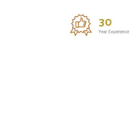
30
Year Experienc